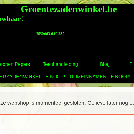
l.be
Groentezadenwinkel.be
ouwbaar!
.be BE0663.680.235
oorten Pepers
Teelthandleiding
Blog
Pi
ERZADENWINKEL TE KOOP!
DOMEINNAMEN TE KOOP!
ze webshop is momenteel gesloten. Gelieve later nog e