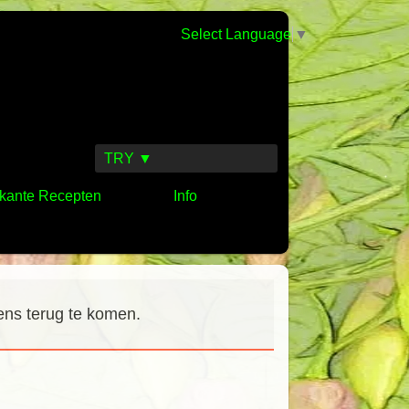
Select Language
▼
TRY ▼
kante Recepten
Info
ens terug te komen.