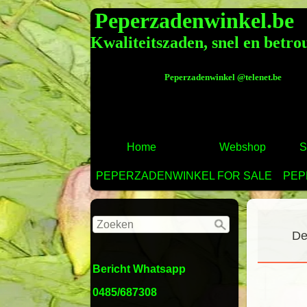
Peperzadenwinke
Kwaliteitszaden, snel en betr
Peperzadenwinkel @telenet
Home
Webshop
S
PEPERZADENWINKEL FOR SALE
PEP
De
Bericht Whatsapp
0485/687308