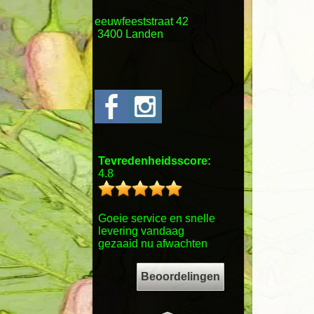
eeuwfeeststraat 42
3400 Landen
Tevredenheidsscore:
4.8
Goeie service en snelle
levering vandaag
gezaaid nu afwachten
Beoordelingen