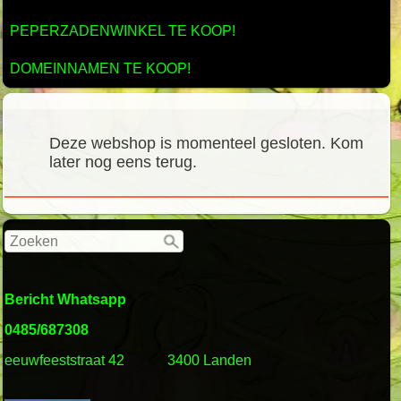
PEPERZADENWINKEL TE KOOP!
DOMEINNAMEN TE KOOP!
Deze webshop is momenteel gesloten. Kom
later nog eens terug.
Bericht Whatsapp
0485/687308
eeuwfeeststraat 42
3400 Landen