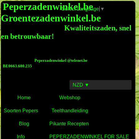
Peperzadenwinkel.be
Select Language
▼
Groentezadenwinkel.be
Kwaliteitszaden, snel
en betrouwbaar!
Peperzadenwinkel @telenet.be
BE0663.680.235
NZD ▼
Home
Webshop
Soorten Pepers
Teelthandleiding
Blog
Pikante Recepten
Info
PEPERZADENWINKEL FOR SALE