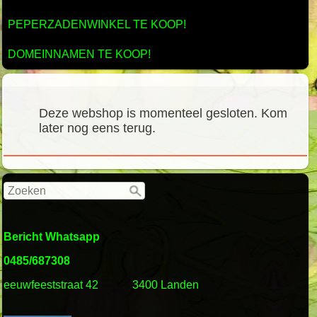
PEPERZADENWINKEL TE KOOP!
DOMEINNAMEN TE KOOP!
Deze webshop is momenteel gesloten. Kom
later nog eens terug.
Bericht Whatsapp
0485/687308
eeuwfeeststraat 42
3400 Landen