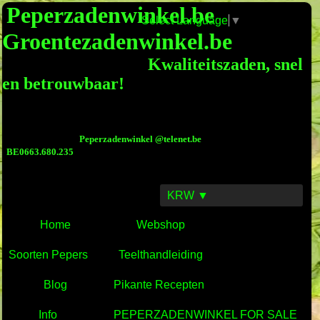
Peperzadenwinkel.be
Select Language
▼
Groentezadenwinkel.be
Kwaliteitszaden, snel
en betrouwbaar!
Peperzadenwinkel @telenet.be
BE0663.680.235
KRW ▼
Home
Webshop
Soorten Pepers
Teelthandleiding
Blog
Pikante Recepten
Info
PEPERZADENWINKEL FOR SALE