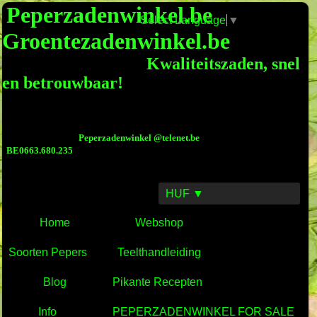
Peperzadenwinkel.be
Select Language
▼
Groentezadenwinkel.be
Kwaliteitszaden, snel
en betrouwbaar!
Peperzadenwinkel @telenet.be
BE0663.680.235
HUF ▼
Home
Webshop
Soorten Pepers
Teelthandleiding
Blog
Pikante Recepten
Info
PEPERZADENWINKEL FOR SALE