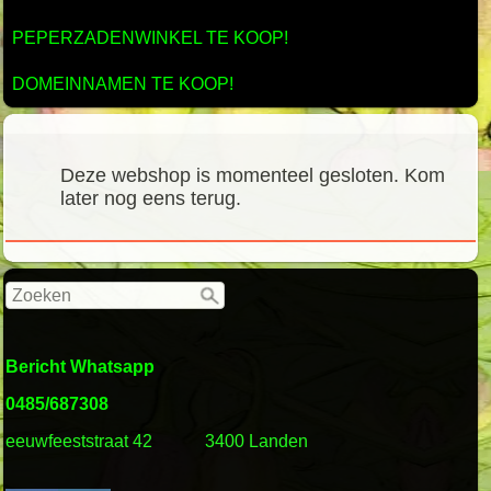
PEPERZADENWINKEL TE KOOP!
DOMEINNAMEN TE KOOP!
Deze webshop is momenteel gesloten. Kom
later nog eens terug.
Bericht Whatsapp
0485/687308
eeuwfeeststraat 42
3400 Landen