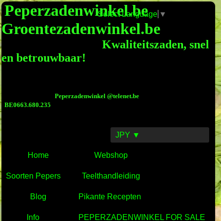
Peperzadenwinkel.be
Select Language
▼
Groentezadenwinkel.be
Kwaliteitszaden, snel
en betrouwbaar!
Peperzadenwinkel @telenet.be
BE0663.680.235
JPY ▼
Home
Webshop
Soorten Pepers
Teelthandleiding
Blog
Pikante Recepten
Info
PEPERZADENWINKEL FOR SALE